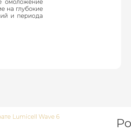
ое омоложение
ие на глубокие
ций и периода
Ро