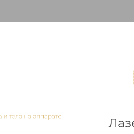
я
Лаз