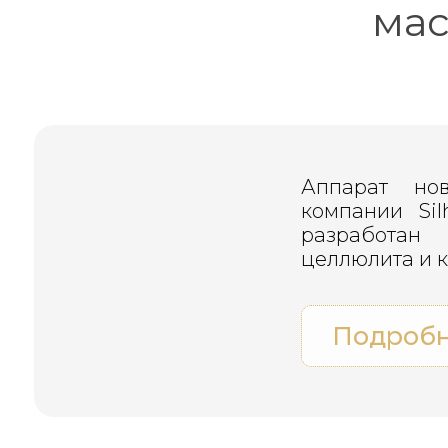
мас
Аппарат нов
компании Silh
разработа
целлюлита и 
Подроб