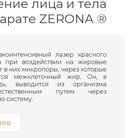
ние лица и тела
парате ZERONA ®
зкоинтенсивный лазер красного
та при воздействии на жировые
т в них микропоры, через которые
тся межклеточный жир. Он, в
дь, выводится из организма
естественным путем через
ю систему.
нее