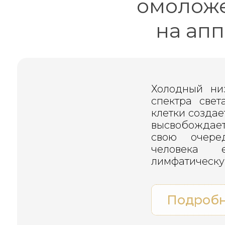
омоложе
на ап
Холодный ни
спектра све
клетки создае
высвобождае
свою очере
человека 
лимфатическу
Подроб