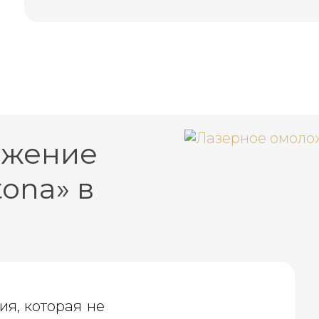
ожение
tona» в
ия, которая не