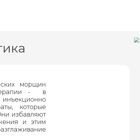
тика
еских морщин
терапии - в
 инъекционно
аты, которые
Они избавляют
жения и этим
зглаживание